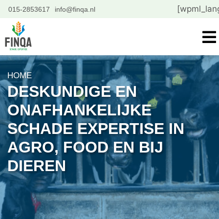
[wpml_lan
015-2853617
info@finqa.nl
HOME
DESKUNDIGE EN
ONAFHANKELIJKE
SCHADE EXPERTISE IN
AGRO, FOOD EN BIJ
DIEREN