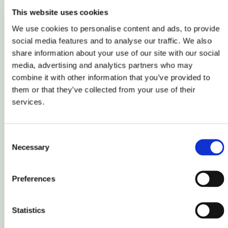
VRT en NVAE gecertificeerde registerexperts en
This website uses cookies
taxateurs en maak gebruik van onze expertise.
We use cookies to personalise content and ads, to provide
social media features and to analyse our traffic. We also
share information about your use of our site with our social
Vrijblijvend Advies
media, advertising and analytics partners who may
combine it with other information that you’ve provided to
them or that they’ve collected from your use of their
Ons Team
services.
Consent
Necessary
Selection
Preferences
Statistics